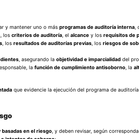
ntar y mantener uno o más
programas de auditoría interna
,
s
, los
criterios de auditoría
, el
alcance
y los
requisitos de 
s
, los
resultados de auditorías previas
, los
riesgos de sob
ndientes
, asegurando la
objetividad e imparcialidad
del pro
responsable, la
función de cumplimiento antisoborno
, la
al
ntada
que evidencie la ejecución del programa de auditoría 
esgo
 basadas en el riesgo
, y deben revisar, según corresponda