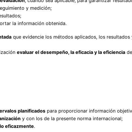
 evaluación
, cuando sea aplicable, para garantizar resultado
seguimiento y medición;
esultados;
rtar la información obtenida.
ntada
que evidencie los métodos aplicados, los resultados 
nización
evaluar el desempeño, la eficacia y la eficiencia
de
tervalos planificados
para proporcionar información objetiv
anización
y con los de la presente norma internacional;
do eficazmente
.