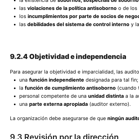
la existencia de
sobornos, sospechas de soborno 
las
violaciones de la política antisoborno
o de los 
los
incumplimientos por parte de socios de nego
las
debilidades del sistema de control interno
y l
9.2.4 Objetividad e independencia
Para asegurar la objetividad e imparcialidad, las audit
una
función independiente
designada para tal fin;
la
función de cumplimiento antisoborno
(cuando t
personal competente de una
unidad distinta
a la a
una
parte externa apropiada
(auditor externo).
La organización debe asegurarse de que
ningún audito
9.3 Revisión por la dirección