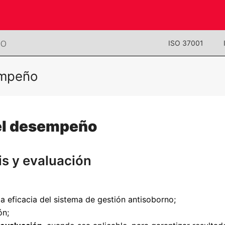
NO
ISO 37001
empeño
del desempeño
is y evaluación
a eficacia del sistema de gestión antisoborno;
ón;