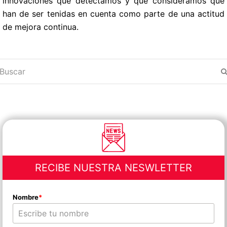
innovaciones que detectamos y que consideramos que
han de ser tenidas en cuenta como parte de una actitud
de mejora continua.
uscar
RECIBE NUESTRA NESWLETTER
Nombre
*