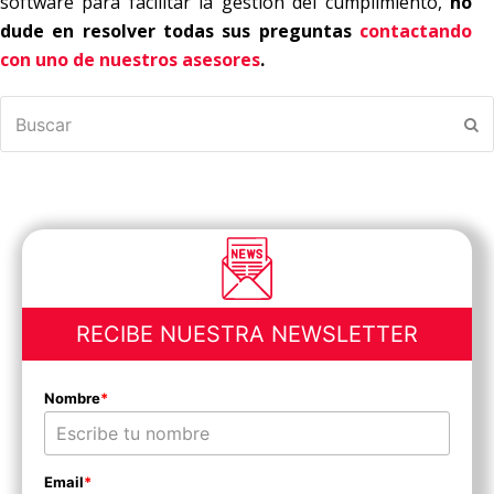
software para facilitar la gestión del cumplimiento,
no
dude en resolver todas sus preguntas
contactando
con uno de nuestros asesores
.
Buscar
En
RECIBE NUESTRA NEWSLETTER
Nombre
*
Email
*