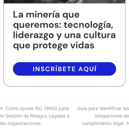
previous
Cómo ayuda ISO 19600 para
next
Guía para identificar las
la Gestión de Riesgos Legales a
post:
post:
obligaciones de
las organizaciones
cumplimiento legal