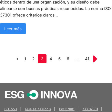
éticos dentro de una organización, y su diseño debe
alinearse con buenas prácticas reconocidas. La norma ISO
37301 ofrece criterios claros…
Leer más
Page
1
Page
2
Page
3
Page
4
Page
5
Page
6
…
Page
41
Anterior
Siguiente
ISOTools
|
Qué es ISOTools
|
ISO 37001
|
ISO 37301
|