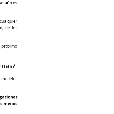
so aún es
cualquier
d, de los
l próximo
rnas?
n modelos
gaciones
nas menos