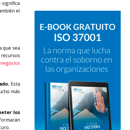
 significa
ambién el
ra que sea
recursos
n
negocios
ado.
Esta
mucho más
meter los
 formarán
turo.