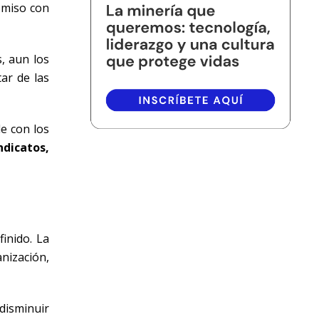
romiso con
, aun los
tar de las
de con los
dicatos,
inido. La
nización,
disminuir