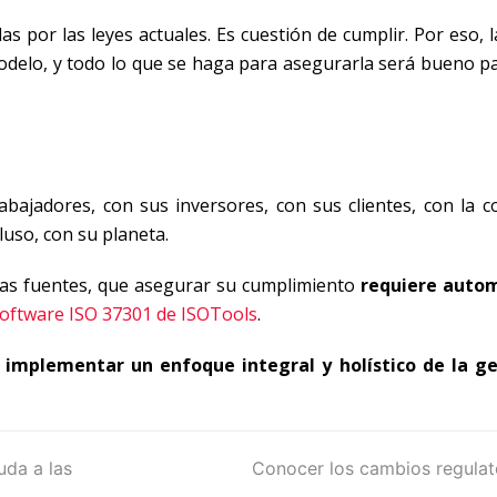
por las leyes actuales. Es cuestión de cumplir. Por eso, 
delo, y todo lo que se haga para asegurarla será bueno pa
bajadores, con sus inversores, con sus clientes, con la 
luso, con su planeta.
sas fuentes, que asegurar su cumplimiento
requiere autom
oftware ISO 37301 de ISOTools
.
 implementar un enfoque integral y holístico de la g
uda a las
next
Conocer los cambios regulato
post: