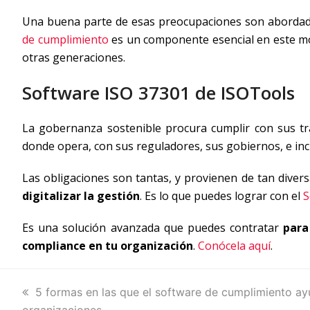
Una buena parte de esas preocupaciones son abordadas 
de cumplimiento
es un componente esencial en este mo
otras generaciones.
Software ISO 37301 de ISOTools
La gobernanza sostenible procura cumplir con sus tra
donde opera, con sus reguladores, sus gobiernos, e inc
Las obligaciones son tantas, y provienen de tan diver
digitalizar la gestión
. Es lo que puedes lograr con el
S
Es una solución avanzada que puedes contratar
para
compliance en tu organización
.
Conócela aquí
.
previous
5 formas en las que el software de cumplimiento ay
organizaciones
post: