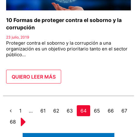
10 Formas de proteger contra el soborno y la
corrupción
23 julio, 2019
Proteger contra el soborno y la corrupción a una
organización es un objetivo prioritario tanto en el sector
público…
QUIERO LEER MÁS
Page
1
…
Page
61
Page
62
Page
63
Page
64
Page
65
Page
66
Page
67
Anterior
Page
68
Siguiente