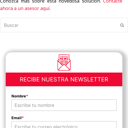
Conozca más sobre esta novedosa solución.
Contacte
ahora a un asesor aquí
.
Buscar
En
RECIBE NUESTRA NEWSLETTER
Nombre
*
Email
*