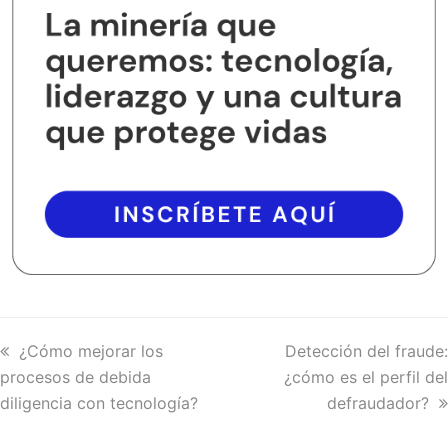
previous
¿Cómo mejorar los
next
Detección del fraude:
procesos de debida
post:
¿cómo es el perfil del
post:
diligencia con tecnología?
defraudador?