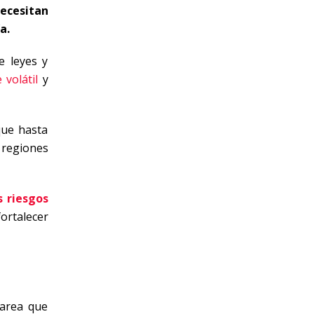
ecesitan
a.
e leyes y
volátil
y
que hasta
 regiones
 riesgos
ortalecer
tarea que