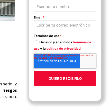
Email
*
Términos de uso
*
He leído y acepto los
términos de
uso
y la
política de privacidad
 serio, y
 riesgos
lerancia,