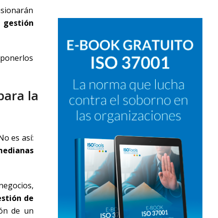
nsionarán
 gestión
 ponerlos
para la
o es así:
medianas
negocios,
stión de
ión de un