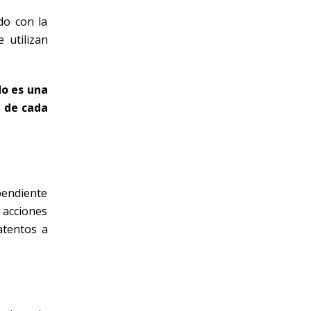
do con la
 utilizan
do es una
n de cada
 pendiente
 acciones
atentos a