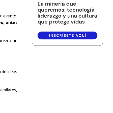
r evento,
vo, antes
arezca un
a de ideas
similares,