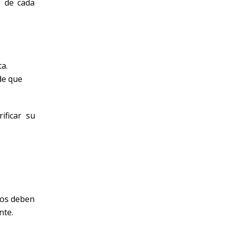
s de cada
a.
de que
ificar su
sgos deben
nte.