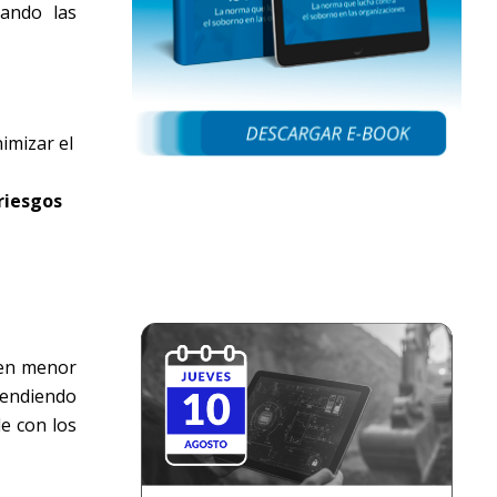
iando las
imizar el
riesgos
 en menor
endiendo
le con los