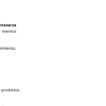
antenerse
r eventos
limiento,
s productos.