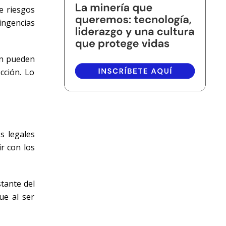
e riesgos
tingencias
én pueden
cción. Lo
s legales
ir con los
tante del
ue al ser