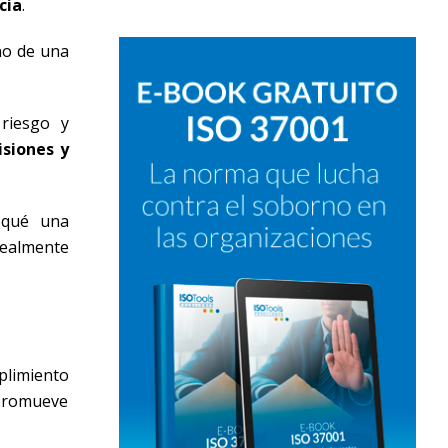
cia
.
no de una
riesgo y
isiones y
 qué una
realmente
plimiento
 promueve