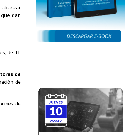
 alcanzar
s que dan
s, de TI,
ctores de
mación de
formes de