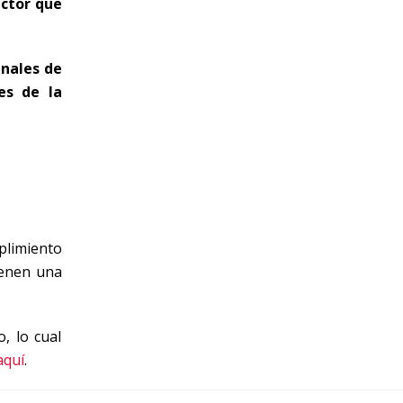
actor que
anales de
es de la
plimiento
ienen una
, lo cual
aquí
.