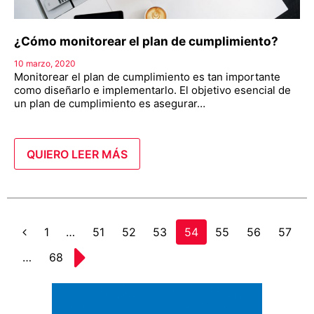
¿Cómo monitorear el plan de cumplimiento?
10 marzo, 2020
Monitorear el plan de cumplimiento es tan importante
como diseñarlo e implementarlo. El objetivo esencial de
un plan de cumplimiento es asegurar…
QUIERO LEER MÁS
Page
1
…
Page
51
Page
52
Page
53
Page
54
Page
55
Page
56
Page
57
Anterior
…
Page
68
Siguiente