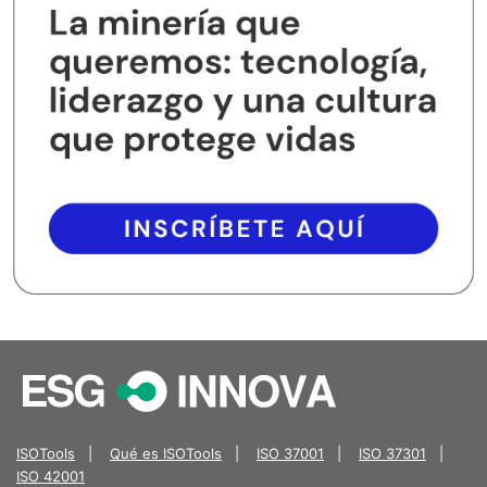
ISOTools
|
Qué es ISOTools
|
ISO 37001
|
ISO 37301
|
ISO 42001